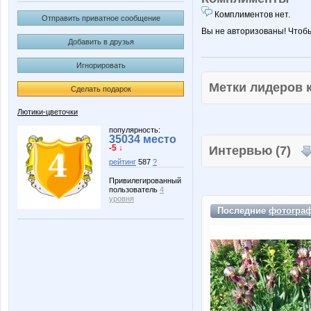
Комплиментов нет.
Отправить приватное сообщение
Вы не авторизованы! Чтоб
Добавить в друзья
Игнорировать
Метки лидеров
Сделать подарок
Лютики-цветочки
популярность:
35034 место
-5 ↓
Интервью (7)
рейтинг
587
?
Привилегированный
пользователь
4
уровня
Последние
фотогра