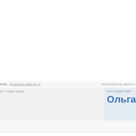
мова
:
izyumova.www.nn.ru
пользователь имеет 
е 1 года назад
настоящее имя:
Ольга