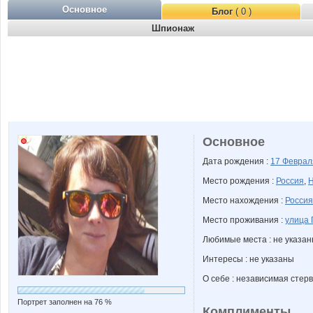
Основное
Блог
( 0 )
Шпионаж
Основное
Дата рождения :
17 Февра
Место рождения :
Россия
,
Н
Место нахождения :
Россия
Место проживания :
улица 
Любимые места : не указа
Интересы : не указаны
О себе : независимая стер
Портрет заполнен на 76 %
Комплименты