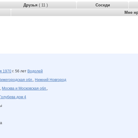
Друзья
( 11 )
Соседи
Мне н
ля
1970
г. 56 лет
Водолей
ижегородская обл.
,
Нижний Новгород
,
Москва и Московская обл.
,
Голубева дом 4
ны
ва