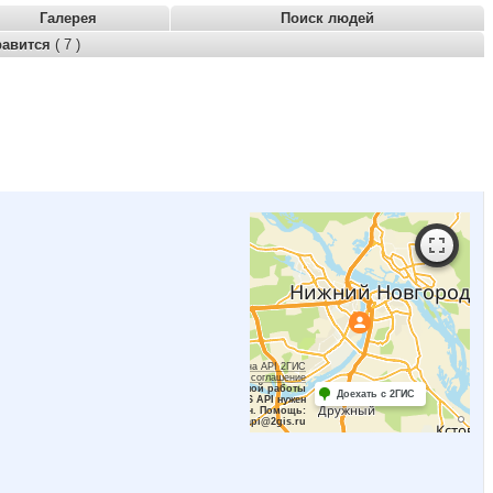
Галерея
Поиск людей
равится
( 7 )
Работает на API 2ГИС
Лицензионное соглашение
Для корректной работы
Доехать с 2ГИС
Raster JS API нужен
ключ. Помощь:
api@2gis.ru