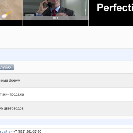
клубах
чный форум
тики-Продажа
уб цветоводов
а сайте
- +7 (831) 261-37-60